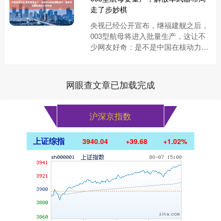
走了步妙棋
央视已经公开宣布，继福建舰之后，
003型航母将进入批量生产，这让不
少网友好奇：是不是中国在核动力技
术上遇到了瓶颈。 其实并非如此。中
国的004核动力航母也在筹建....
网眼查文章已加载完成
沪深京指数
上证综指
3940.04
+39.68
+1.02%