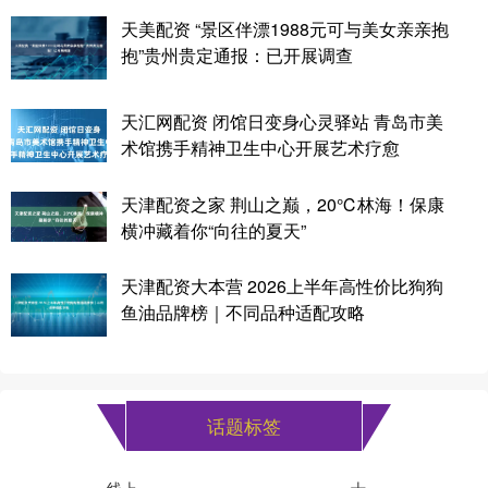
天美配资 “景区伴漂1988元可与美女亲亲抱
抱”贵州贵定通报：已开展调查
天汇网配资 闭馆日变身心灵驿站 青岛市美
术馆携手精神卫生中心开展艺术疗愈
天津配资之家 荆山之巅，20℃林海！保康
横冲藏着你“向往的夏天”
天津配资大本营 2026上半年高性价比狗狗
鱼油品牌榜｜不同品种适配攻略
话题标签
线上
十一