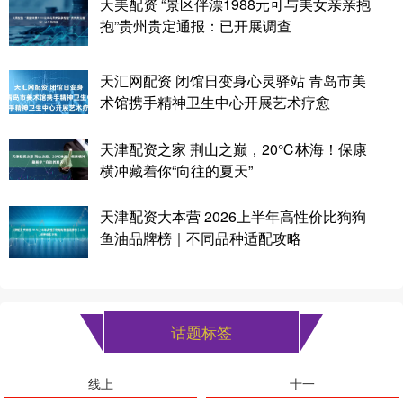
天美配资 “景区伴漂1988元可与美女亲亲抱
抱”贵州贵定通报：已开展调查
天汇网配资 闭馆日变身心灵驿站 青岛市美
术馆携手精神卫生中心开展艺术疗愈
天津配资之家 荆山之巅，20℃林海！保康
横冲藏着你“向往的夏天”
天津配资大本营 2026上半年高性价比狗狗
鱼油品牌榜｜不同品种适配攻略
话题标签
线上
十一