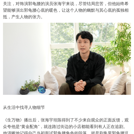
关注，对饰演郭龟腰的演员张海宇来说，尽管结局悲苦，但他始终希
望能够演出郭龟腰心底的暖色，让这个人物的幽默与其心底的孤独相
抵，产生人物的张力。
从生活中找寻人物细节
《生万物》播出后，张海宇坦陈得到了不少来自观众的正面反馈，观
众夸他是“黄金配角”，就连路过街边的小店都能看到有人正在追剧。
他清晰地记得自己当初面试郭龟腰角色的段落，就是剧集里郭龟腰逗