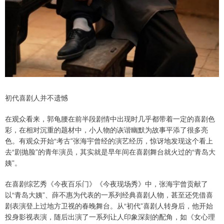
初代喜剧人并不遗憾
在观众看来，郭龟腰在前半段剧情中出现时几乎都带着一定的喜剧色
彩，在相对沉重的题材中，小人物的诙谐幽默为故事平添了很多亮
色。有观众开始“考古”张海宇曾经的演艺经历，惊讶地发现这个看上
去“剧抛脸”的青年演员，其实就是早年间在喜剧舞台就火过的“青岛大
姨”。
在喜剧综艺秀《今夜百乐门》《今夜现场秀》中，张海宇曾贡献了
以“青岛大姨”、薛不惠为代表的一系列经典喜剧人物，甚至还凭借喜
剧表演登上过地方卫视的春晚舞台。从“初代”喜剧人转身后，他开始
投身影视表演，随后出演了一系列让人印象深刻的配角，如《女心理