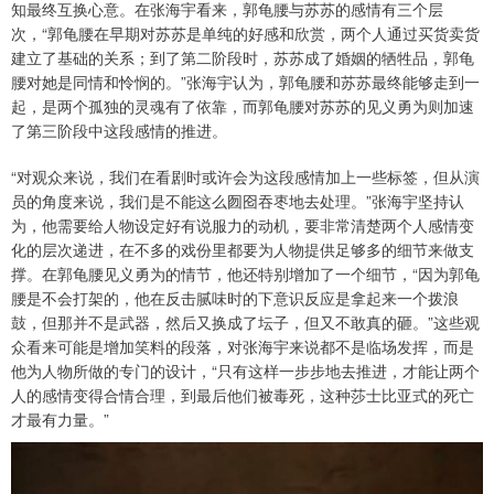
知最终互换心意。在张海宇看来，郭龟腰与苏苏的感情有三个层
次，“郭龟腰在早期对苏苏是单纯的好感和欣赏，两个人通过买货卖货
建立了基础的关系；到了第二阶段时，苏苏成了婚姻的牺牲品，郭龟
腰对她是同情和怜悯的。”张海宇认为，郭龟腰和苏苏最终能够走到一
起，是两个孤独的灵魂有了依靠，而郭龟腰对苏苏的见义勇为则加速
了第三阶段中这段感情的推进。
“对观众来说，我们在看剧时或许会为这段感情加上一些标签，但从演
员的角度来说，我们是不能这么囫囵吞枣地去处理。”张海宇坚持认
为，他需要给人物设定好有说服力的动机，要非常清楚两个人感情变
化的层次递进，在不多的戏份里都要为人物提供足够多的细节来做支
撑。在郭龟腰见义勇为的情节，他还特别增加了一个细节，“因为郭龟
腰是不会打架的，他在反击腻味时的下意识反应是拿起来一个拨浪
鼓，但那并不是武器，然后又换成了坛子，但又不敢真的砸。”这些观
众看来可能是增加笑料的段落，对张海宇来说都不是临场发挥，而是
他为人物所做的专门的设计，“只有这样一步步地去推进，才能让两个
人的感情变得合情合理，到最后他们被毒死，这种莎士比亚式的死亡
才最有力量。”