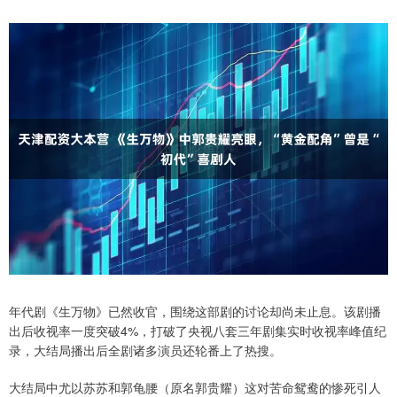
年代剧《生万物》已然收官，围绕这部剧的讨论却尚未止息。该剧播
出后收视率一度突破4%，打破了央视八套三年剧集实时收视率峰值纪
录，大结局播出后全剧诸多演员还轮番上了热搜。
大结局中尤以苏苏和郭龟腰（原名郭贵耀）这对苦命鸳鸯的惨死引人