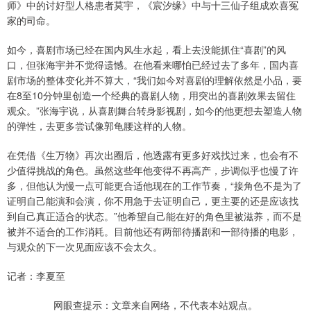
师》中的讨好型人格患者莫宇，《宸汐缘》中与十三仙子组成欢喜冤
家的司命。
如今，喜剧市场已经在国内风生水起，看上去没能抓住“喜剧”的风
口，但张海宇并不觉得遗憾。在他看来哪怕已经过去了多年，国内喜
剧市场的整体变化并不算大，“我们如今对喜剧的理解依然是小品，要
在8至10分钟里创造一个经典的喜剧人物，用突出的喜剧效果去留住
观众。”张海宇说，从喜剧舞台转身影视剧，如今的他更想去塑造人物
的弹性，去更多尝试像郭龟腰这样的人物。
在凭借《生万物》再次出圈后，他透露有更多好戏找过来，也会有不
少值得挑战的角色。虽然这些年他变得不再高产，步调似乎也慢了许
多，但他认为慢一点可能更合适他现在的工作节奏，“接角色不是为了
证明自己能演和会演，你不用急于去证明自己，更主要的还是应该找
到自己真正适合的状态。”他希望自己能在好的角色里被滋养，而不是
被并不适合的工作消耗。目前他还有两部待播剧和一部待播的电影，
与观众的下一次见面应该不会太久。
记者：李夏至
网眼查提示：文章来自网络，不代表本站观点。