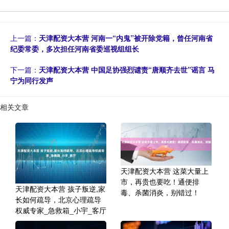
上一篇：
天津配资大本营 河南一“内鬼”被开除党籍，曾任河南省
纪委常委，多次担任河南省委巡视组组长
下一篇：
天津配资大本营 中国足协强烈谴责“唐顺齐去世”谣言 马
宁为同行发声
相关文章
天津配资大本营 这菜大量上
市，再贵也要吃！通便排
天津配资大本营 孩子叛逆,家
毒、杀菌消炎，别错过！
长如何疏导，北京心理疏导
权威专家_急救箱_小宇_客厅