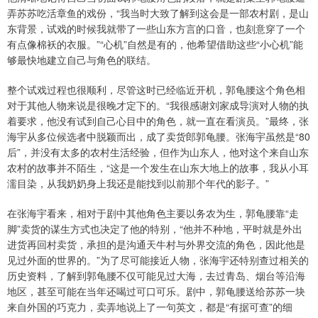
弄苏苏吃活章鱼的戏份，“我当时大致了解到这会是一部农村剧，是山
东背景，试戏的时候我就带了一些山东方言的口音，也刻意穿了一个
有点像棉袄的衣服。”“心机”自然是有的，他希望借助这些“小心机”能
够最快地建立自己与角色的联结。
整个试戏过程也很顺利，尽管这时已经临近开机，郭龟腰这个角色相
对于其他人物来说是很晚才定下的。“我很感谢刘家成导演对人物的执
着要求，他没有试到自己心目中的角色，就一直在看演员。”最终，张
海宇从多位候选者中脱颖而出，成了卖货郎郭龟腰。张海宇虽然是“80
后”，并没有太多的农村生活经验，但作为山东人，他对这个来自山东
农村的故事并不陌生，“这是一个发生在山东大地上的故事，我从小耳
濡目染，从我奶奶身上我还是能找到以前那个年代的影子。”
在张海宇看来，相对于剧中其他角色主要以务农为生，郭龟腰靠“走
脚”卖货的谋生方式也决定了他的特别，“他并不种地，平时就是外出
进货再回村卖货，承担的是沟通天牛村与外界交流的角色，因此他是
见过外面的世界的。”为了尽可能接近人物，张海宇还特别查过相关的
历史资料，了解到郭龟腰不仅可能见过大海，去过青岛、烟台等沿海
地区，甚至可能在当年还喝过可口可乐。剧中，郭龟腰送给苏苏一块
来自外国的巧克力，卖弄地说上了一句英文，都是“有据可查”的细