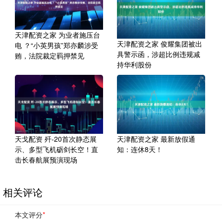
天津配资之家 为业者施压台
天津配资之家 俊耀集团被出
电 ？“小英男孩”郑亦麟涉受
具警示函，涉超比例违规减
贿，法院裁定羁押禁见
持华利股份
天戈配资 歼-20首次静态展
天津配资之家 最新放假通
示、多型飞机砺剑长空！直
知：连休8天！
击长春航展预演现场
相关评论
本文评分
*