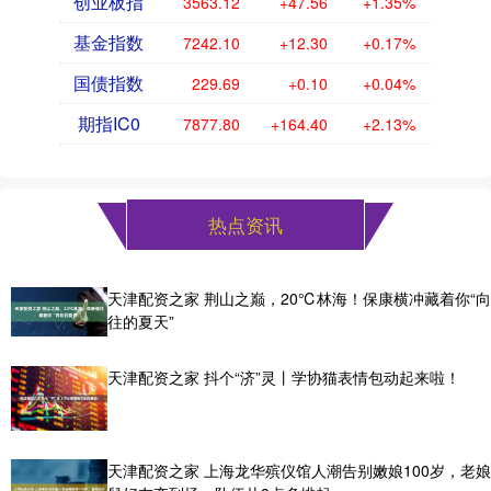
创业板指
3563.12
+47.56
+1.35%
基金指数
7242.10
+12.30
+0.17%
国债指数
229.69
+0.10
+0.04%
期指IC0
7877.80
+164.40
+2.13%
热点资讯
天津配资之家 荆山之巅，20℃林海！保康横冲藏着你“向
往的夏天”
天津配资之家 抖个“济”灵丨学协猫表情包动起来啦！
天津配资之家 上海龙华殡仪馆人潮告别嫩娘100岁，老娘