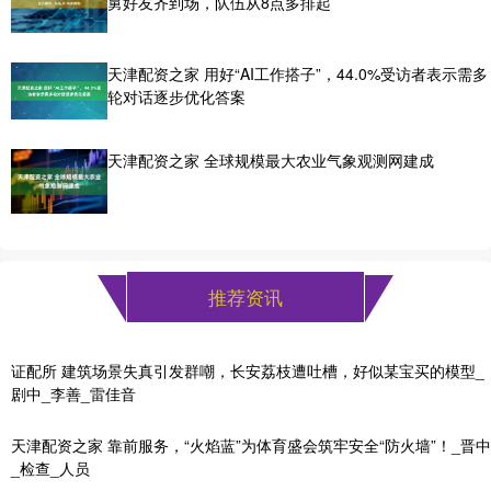
舅好友齐到场，队伍从8点多排起
天津配资之家 用好“AI工作搭子”，44.0%受访者表示需多
轮对话逐步优化答案
天津配资之家 全球规模最大农业气象观测网建成
推荐资讯
证配所 建筑场景失真引发群嘲，长安荔枝遭吐槽，好似某宝买的模型_
剧中_李善_雷佳音
天津配资之家 靠前服务，“火焰蓝”为体育盛会筑牢安全“防火墙”！_晋中
_检查_人员