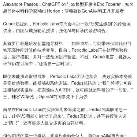
Alexandre Passos：ChatGPT o1与o3模型开发者Eric Toberer：知名
超导体材料科学家Matt Horton：两项微软GenAI材料工具开发者
Cubuk还提到，Periodic Labs每周会举办一次“研究生级别”的跨领域
讲座，由团队成员轮流授课，强化AI与科学的紧密耦合。
其首要目标是研发新型超导材料——如果成功，可能带来低能耗但可
实现高性能计算的技术变革。目前，Periodic Labs正在处理实验数
据、运行模拟，并对一些预测进行验证。不过，Cubuk坦言，机器人
环节仍在训练中，“还需要一点时间”。
即便未能快速取得成果，Periodic Labs团队也坦言：失败实验本身就
是高价值数据，能反哺AI系统训练。Fedus总结道：“我们希望让AI真
正接触现实世界，把实验纳入AI闭环，这可能就是科研的下一前沿。”
三、硅谷VC争抢，OpenAI前同事先下手为强
而早在Periodic Labs的实验室尚未筹建之前，Fedus的离职消息一
出，硅谷VC圈就立刻“动了起来”。Fedus回忆道，甚至有投资人递
上“情书”，还有更多人提交多页的自荐材料。
但他们接的第一个电话，来自Felicis合伙人、前OpenAI同事Peter