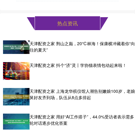
热点资讯
天津配资之家 荆山之巅，20℃林海！保康横冲藏着你“向
往的夏天”
天津配资之家 抖个“济”灵丨学协猫表情包动起来啦！
天津配资之家 上海龙华殡仪馆人潮告别嫩娘100岁，老娘
舅好友齐到场，队伍从8点多排起
天津配资之家 用好“AI工作搭子”，44.0%受访者表示需多
轮对话逐步优化答案