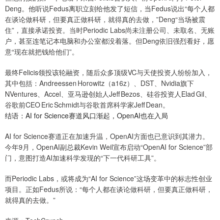
Deng。他听说Fedus离职立刻给他发了短信，当Fedus说出“每个人都
在谈论做科研，但要真正做科研，就得真的去做，”Deng“当场被震
住”，直接承诺投资。当时Periodic Labs尚未注册公司、未取名、无账
户，甚至连笔记本电脑和办公室都没着落。但Deng依旧强烈看好，愿
意“现在就把钱给他们”。
最终Felicis领投该轮融资，随后众多顶级VC与天使投资人纷纷加入，
其中包括：Andreessen Horowitz（a16z）、DST、Nvidia旗下
NVentures、Accel、亚马逊创始人Jeff Bezos、硅谷投资人Elad Gil、
谷歌前CEO Eric Schmidt与谷歌首席科学家Jeff Dean。
结语：AI for Science赛道风口渐起，OpenAI也在入局
AI for Science赛道正在加速升温，OpenAI方面也已意识到其潜力。
今年9月，OpenAI副总裁Kevin Weil宣布启动“OpenAI for Science”部
门，意图打造AI加速科学发现的“下一代科研工具”。
而Periodic Labs，或将成为“AI for Science”这场变革中的标志性创业
项目。正如Fedus所说：“每个人都在谈论做科研，但要真正做科研，
就得真的去做。”