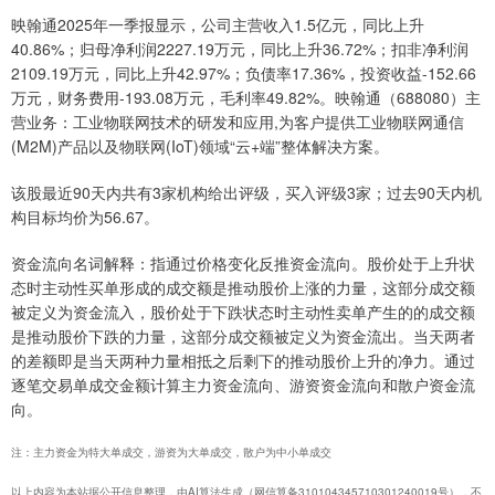
映翰通2025年一季报显示，公司主营收入1.5亿元，同比上升
40.86%；归母净利润2227.19万元，同比上升36.72%；扣非净利润
2109.19万元，同比上升42.97%；负债率17.36%，投资收益-152.66
万元，财务费用-193.08万元，毛利率49.82%。映翰通（688080）主
营业务：工业物联网技术的研发和应用,为客户提供工业物联网通信
(M2M)产品以及物联网(IoT)领域“云+端”整体解决方案。
该股最近90天内共有3家机构给出评级，买入评级3家；过去90天内机
构目标均价为56.67。
资金流向名词解释：指通过价格变化反推资金流向。股价处于上升状
态时主动性买单形成的成交额是推动股价上涨的力量，这部分成交额
被定义为资金流入，股价处于下跌状态时主动性卖单产生的的成交额
是推动股价下跌的力量，这部分成交额被定义为资金流出。当天两者
的差额即是当天两种力量相抵之后剩下的推动股价上升的净力。通过
逐笔交易单成交金额计算主力资金流向、游资资金流向和散户资金流
向。
注：主力资金为特大单成交，游资为大单成交，散户为中小单成交
以上内容为本站据公开信息整理，由AI算法生成（网信算备310104345710301240019号），不