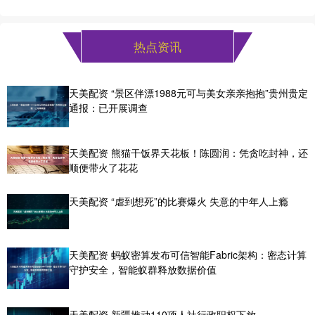
热点资讯
天美配资 “景区伴漂1988元可与美女亲亲抱抱”贵州贵定
通报：已开展调查
天美配资 熊猫干饭界天花板！陈圆润：凭贪吃封神，还
顺便带火了花花
天美配资 “虐到想死”的比赛爆火 失意的中年人上瘾
天美配资 蚂蚁密算发布可信智能Fabric架构：密态计算
守护安全，智能蚁群释放数据价值
天美配资 新疆推动110项人社行政职权下放