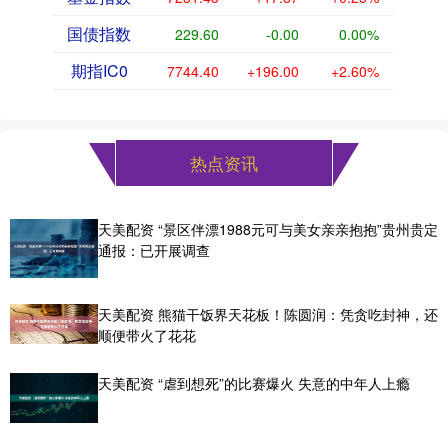
国债指数
229.60
-0.00
0.00%
期指IC0
7744.40
+196.00
+2.60%
热点资讯
天美配资 “景区伴漂1988元可与美女亲亲抱抱”贵州贵定
通报：已开展调查
天美配资 熊猫干饭界天花板！陈圆润：凭贪吃封神，还
顺便带火了花花
天美配资 “虐到想死”的比赛爆火 失意的中年人上瘾